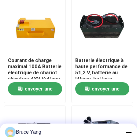
Visite d'usine
Contrôle de qualité
Demandez une citation
Courant de charge
Batterie électrique à
maximal 100A Batterie
haute performance de
électrique de chariot
51,2 V, batterie au
batterie au lithium de chariot élévateur
élévateur 48V Voltage
lithium, batterie
pour des
LiFePO4
envoyer une
envoyer une
performances
Lithium électrique Ion Battery de chariot élévateur
optimales
demande
demande
Batterie de chariot élévateur au lithium-ion de 48 volts
Bruce Yang
Batterie de camion de palette