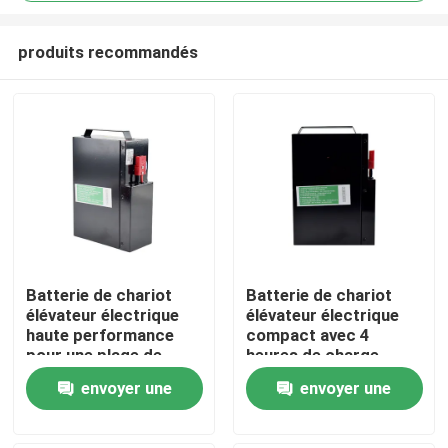
produits recommandés
Batterie de chariot
Batterie de chariot
élévateur électrique
élévateur électrique
Maison
haute performance
compact avec 4
pour une plage de
heures de charge
température de -20 °C
185*84.5*250mm
Produits
envoyer une
envoyer une
à 50 °C
demande
demande
Au sujet de nous