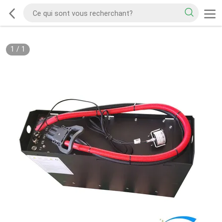
1
/
1