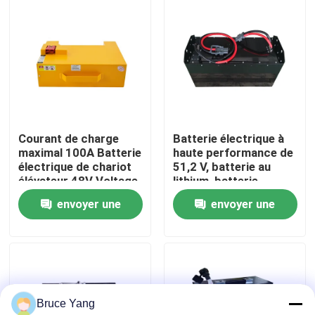
Visite d'usine
Contrôle de qualité
Demandez une citation
Courant de charge
Batterie électrique à
maximal 100A Batterie
haute performance de
électrique de chariot
51,2 V, batterie au
batterie au lithium de chariot élévateur
élévateur 48V Voltage
lithium, batterie
pour des
LiFePO4
envoyer une
envoyer une
performances
Lithium électrique Ion Battery de chariot élévateur
optimales
demande
demande
Batterie de chariot élévateur au lithium-ion de 48 volts
Bruce Yang
Batterie de camion de palette