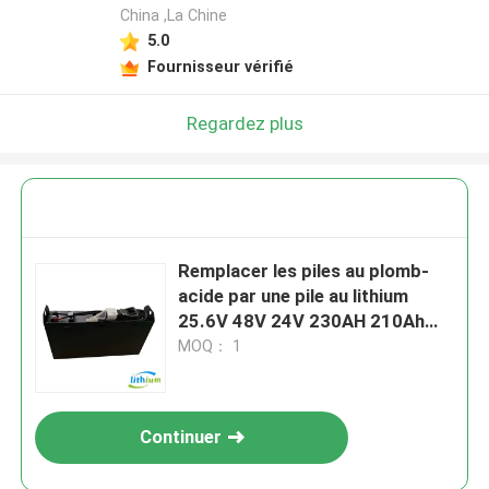
China ,La Chine
5.0
Fournisseur vérifié
Regardez plus
Remplacer les piles au plomb-
acide par une pile au lithium
25.6V 48V 24V 230AH 210Ah
400Ah 560Ah
MOQ： 1
Continuer