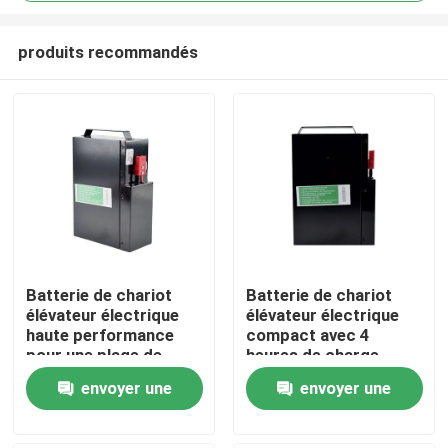
produits recommandés
Batterie de chariot
Batterie de chariot
élévateur électrique
élévateur électrique
Maison
haute performance
compact avec 4
pour une plage de
heures de charge
température de -20 °C
185*84.5*250mm
Produits
envoyer une
envoyer une
à 50 °C
demande
demande
Au sujet de nous