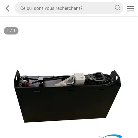
1
/
1