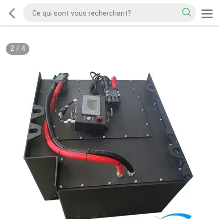
2
/
4