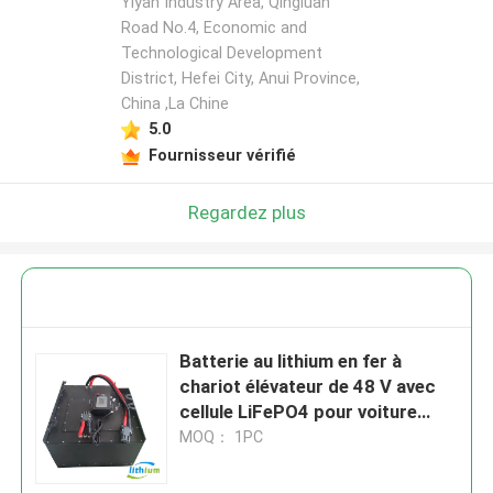
Yiyan Industry Area, Qingluan
Road No.4, Economic and
Technological Development
District, Hefei City, Anui Province,
China ,La Chine
5.0
Fournisseur vérifié
Regardez plus
Batterie au lithium en fer à
chariot élévateur de 48 V avec
cellule LiFePO4 pour voiture
électrique lourde
MOQ： 1PC