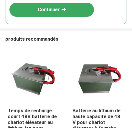
Continuer
produits recommandés
Maison
Temps de recharge
Batterie au lithium de
Produits
court 48V batterie de
haute capacité de 48
chariot élévateur au
V pour chariot
lithium-ion pour
élévateur à fourche
Au sujet de nous