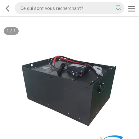
1
/
1