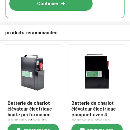
Continuer
produits recommandés
Maison
Batterie de chariot
Batterie de chariot
élévateur électrique
élévateur électrique
Produits
haute performance
compact avec 4
pour une plage de
heures de charge
température de -20 °C
185*84.5*250mm
Au sujet de nous
envoyer une
envoyer une