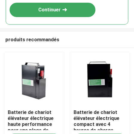
Continuer
produits recommandés
Maison
Batterie de chariot
Batterie de chariot
Produits
élévateur électrique
élévateur électrique
haute performance
compact avec 4
pour une plage de
heures de charge
Au sujet de nous