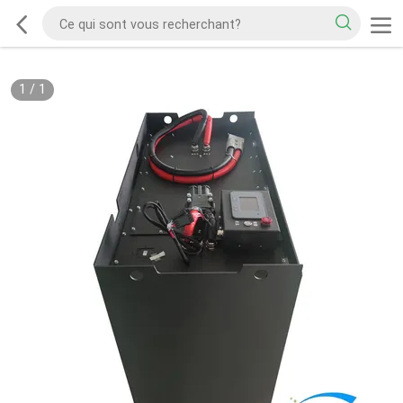
1
/
1