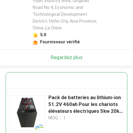
Yiyan Industry Area, Qingluan
Road No.4, Economic and
Technological Development
District, Hefei City, Anui Province,
China ,La Chine
5.0
Fournisseur vérifié
Regardez plus
Pack de batteries au lithium-ion
51.2V 460ah Pour les chariots
élévateurs électriques 5kw 20kw
LiFePO4
MOQ： 1