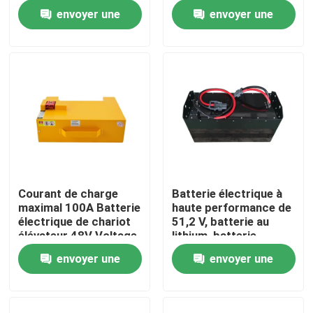
température de -20 °C
185*84.5*250mm
envoyer une
envoyer une
à 50 °C
Visite d'usine
demande
demande
Contrôle de qualité
Demandez une citation
batterie au lithium de chariot élévateur
Courant de charge
Batterie électrique à
maximal 100A Batterie
haute performance de
Lithium électrique Ion Battery de chariot élévateur
électrique de chariot
51,2 V, batterie au
élévateur 48V Voltage
lithium, batterie
pour des
LiFePO4
envoyer une
envoyer une
Batterie de chariot élévateur au lithium-ion de 48 volts
performances
optimales
demande
demande
Batterie de camion de palette