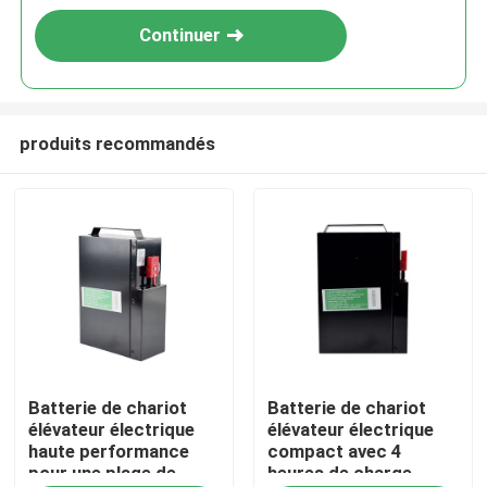
Continuer
produits recommandés
Maison
Batterie de chariot
Batterie de chariot
Produits
élévateur électrique
élévateur électrique
haute performance
compact avec 4
pour une plage de
heures de charge
Au sujet de nous