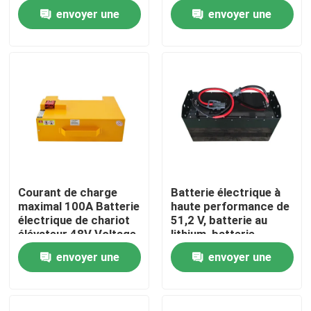
température de -20 °C
185*84.5*250mm
envoyer une
envoyer une
à 50 °C
Visite d'usine
demande
demande
Contrôle de qualité
Demandez une citation
batterie au lithium de chariot élévateur
Courant de charge
Batterie électrique à
maximal 100A Batterie
haute performance de
Lithium électrique Ion Battery de chariot élévateur
électrique de chariot
51,2 V, batterie au
élévateur 48V Voltage
lithium, batterie
pour des
LiFePO4
envoyer une
envoyer une
Batterie de chariot élévateur au lithium-ion de 48 volts
performances
optimales
demande
demande
Batterie de camion de palette