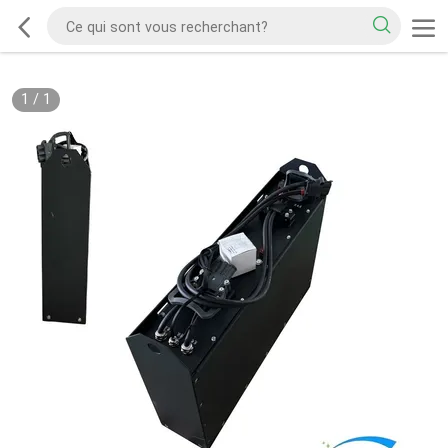
1
/
1