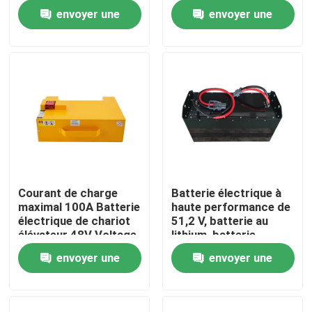
température de -20 °C
185*84.5*250mm
envoyer une
envoyer une
à 50 °C
Visite d'usine
demande
demande
Contrôle de qualité
Demandez une citation
batterie au lithium de chariot élévateur
Courant de charge
Batterie électrique à
maximal 100A Batterie
haute performance de
Lithium électrique Ion Battery de chariot élévateur
électrique de chariot
51,2 V, batterie au
élévateur 48V Voltage
lithium, batterie
pour des
LiFePO4
envoyer une
envoyer une
Batterie de chariot élévateur au lithium-ion de 48 volts
performances
optimales
demande
demande
Batterie de camion de palette