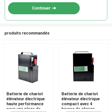
Continuer
produits recommandés
Maison
Batterie de chariot
Batterie de chariot
Produits
élévateur électrique
élévateur électrique
haute performance
compact avec 4
pour une plage de
heures de charge
Au sujet de nous