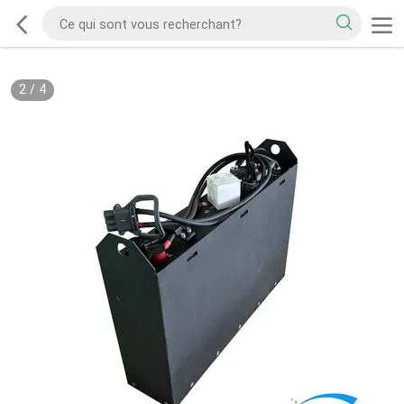
2
/
4