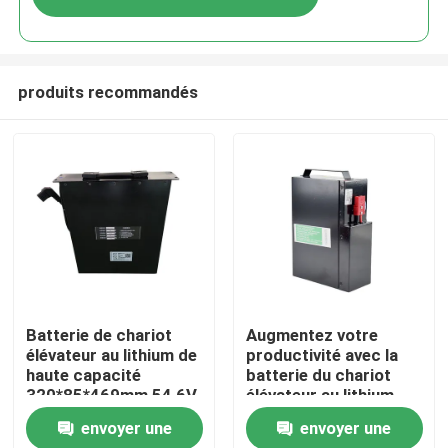
produits recommandés
Maison
Batterie de chariot
Augmentez votre
élévateur au lithium de
productivité avec la
haute capacité
batterie du chariot
Produits
320*85*469mm 54,6V
élévateur au lithium
Longue durée de vie
envoyer une
envoyer une
Au sujet de nous