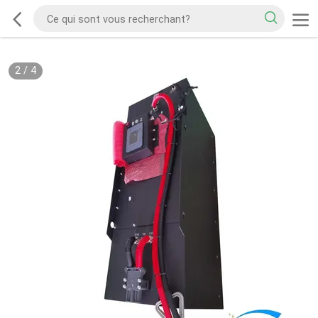
2
/
4