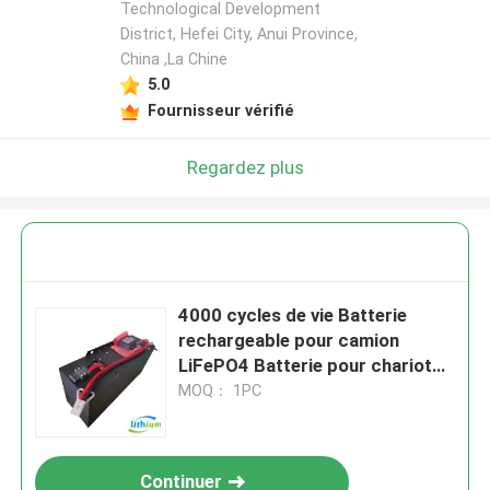
Technological Development
District, Hefei City, Anui Province,
China ,La Chine
5.0
Fournisseur vérifié
Regardez plus
4000 cycles de vie Batterie
rechargeable pour camion
LiFePO4 Batterie pour chariot
élévateur, chariot de golf,
MOQ： 1PC
empilateur électrique
Continuer