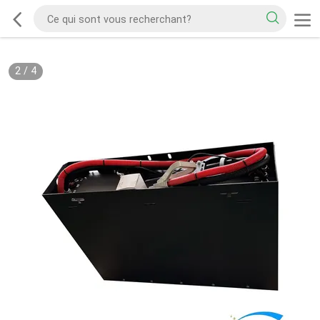
2
/
4