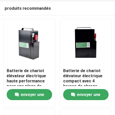
produits recommandés
Batterie de chariot
Batterie de chariot
élévateur électrique
élévateur électrique
haute performance
compact avec 4
Maison
pour une plage de
heures de charge
température de -20 °C
185*84.5*250mm
envoyer une
envoyer une
à 50 °C
Produits
demande
demande
Au sujet de nous