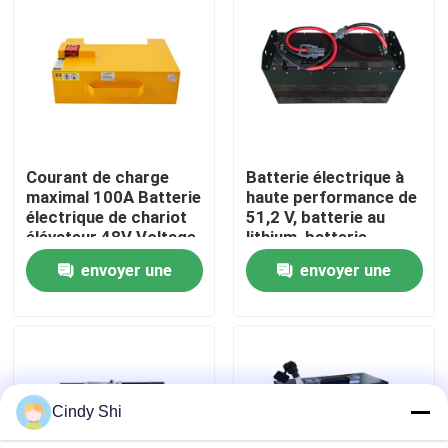
Visite d'usine
Contrôle de qualité
Courant de charge
Batterie électrique à
Demandez une citation
maximal 100A Batterie
haute performance de
électrique de chariot
51,2 V, batterie au
élévateur 48V Voltage
lithium, batterie
batterie au lithium de chariot élévateur
pour des
LiFePO4
envoyer une
envoyer une
performances
optimales
Lithium électrique Ion Battery de chariot élévateur
demande
demande
Batterie de chariot élévateur au lithium-ion de 48 volts
Cindy Shi
Batterie de camion de palette