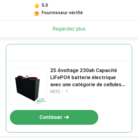
5.0
Fournisseur vérifié
Regardez plus
25.6voltage 230ah Capacité
LiFePO4 batterie électrique
avec une catégorie de cellules
de lithium Eve
MOQ： 1
Continuer