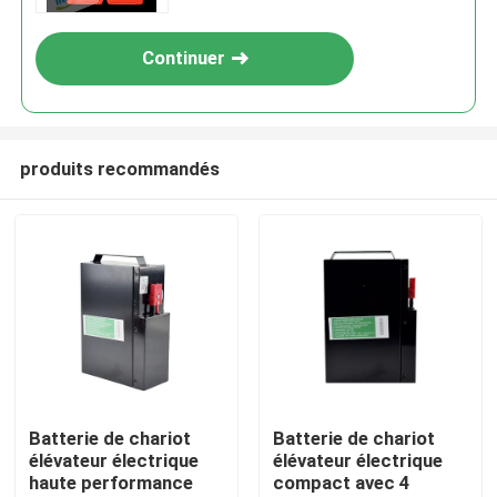
Continuer
produits recommandés
Maison
Produits
Batterie de chariot
Batterie de chariot
élévateur électrique
élévateur électrique
haute performance
compact avec 4
Au sujet de nous