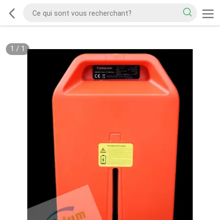
1
/
1