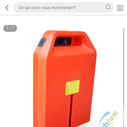
1
/
1