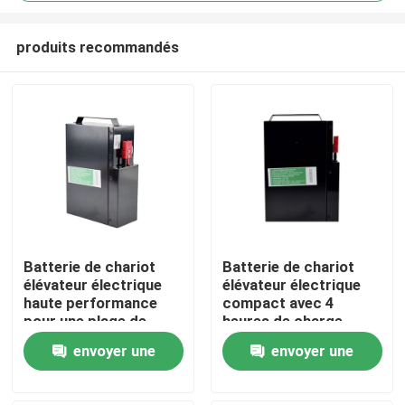
produits recommandés
Batterie de chariot
Batterie de chariot
élévateur électrique
élévateur électrique
Maison
haute performance
compact avec 4
pour une plage de
heures de charge
température de -20 °C
185*84.5*250mm
Produits
envoyer une
envoyer une
à 50 °C
demande
demande
Au sujet de nous