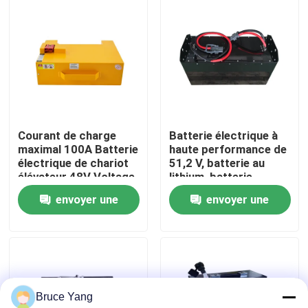
Visite d'usine
Contrôle de qualité
Demandez une citation
Courant de charge
Batterie électrique à
maximal 100A Batterie
haute performance de
électrique de chariot
51,2 V, batterie au
batterie au lithium de chariot élévateur
élévateur 48V Voltage
lithium, batterie
pour des
LiFePO4
envoyer une
envoyer une
performances
Lithium électrique Ion Battery de chariot élévateur
optimales
demande
demande
Batterie de chariot élévateur au lithium-ion de 48 volts
Bruce Yang
Batterie de camion de palette