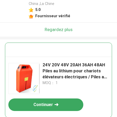
China ,La Chine
5.0
Fournisseur vérifié
Regardez plus
24V 20V 48V 20AH 36AH 48AH
Piles au lithium pour chariots
élévateurs électriques / Piles au
lithium-ion
MOQ： 1
Continuer