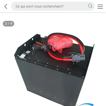
2
/
4