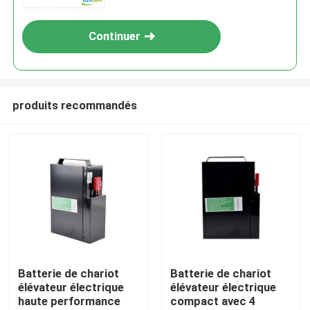
Continuer
produits recommandés
Maison
Produits
Batterie de chariot
Batterie de chariot
élévateur électrique
élévateur électrique
haute performance
compact avec 4
Au sujet de nous