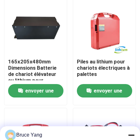
Visite d'usine
Contrôle de qualité
Demandez une citation
165x205x480mm
Piles au lithium pour
Dimensions Batterie
chariots électriques à
de chariot élévateur
palettes
batterie au lithium de chariot élévateur
au lithium pour
applications lourdes
envoyer une
envoyer une
Lithium électrique Ion Battery de chariot élévateur
demande
demande
Batterie de chariot élévateur au lithium-ion de 48 volts
Bruce Yang
Batterie de camion de palette