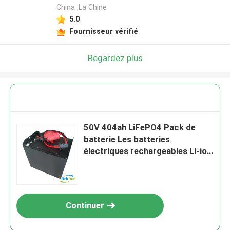
China ,La Chine
5.0
Fournisseur vérifié
Regardez plus
50V 404ah LiFePO4 Pack de
batterie Les batteries
électriques rechargeables Li-ion
pour vélo électrique / voiture de
golf / chariot élévateur
Continuer