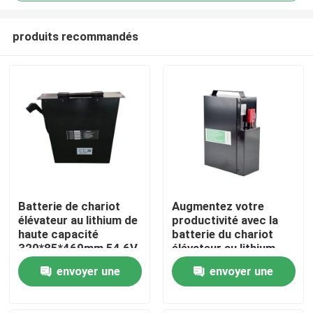
produits recommandés
Batterie de chariot
Augmentez votre
élévateur au lithium de
productivité avec la
Maison
haute capacité
batterie du chariot
320*85*469mm 54,6V
élévateur au lithium
Longue durée de vie
Produits
envoyer une
envoyer une
demande
demande
Au sujet de nous