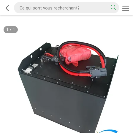
1
/
1