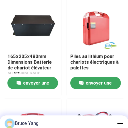
Visite d'usine
Contrôle de qualité
Demandez une citation
165x205x480mm
Piles au lithium pour
Dimensions Batterie
chariots électriques à
de chariot élévateur
palettes
batterie au lithium de chariot élévateur
au lithium pour
applications lourdes
envoyer une
envoyer une
Lithium électrique Ion Battery de chariot élévateur
demande
demande
Batterie de chariot élévateur au lithium-ion de 48 volts
Bruce Yang
Batterie de camion de palette