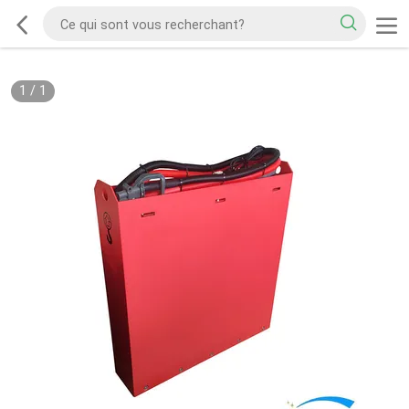
1
/
1