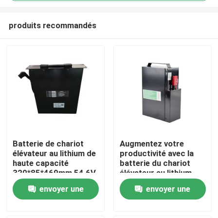
produits recommandés
Batterie de chariot
Augmentez votre
élévateur au lithium de
productivité avec la
Maison
haute capacité
batterie du chariot
320*85*469mm 54,6V
élévateur au lithium
Longue durée de vie
Produits
envoyer une
envoyer une
demande
demande
Au sujet de nous