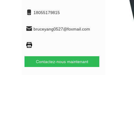
18055179815
bruceyang0527@foxmail.com
Contactez-nous maintenant