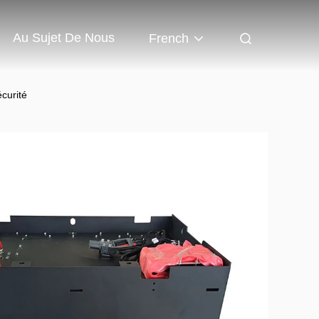
Au Sujet De Nous
French
curité