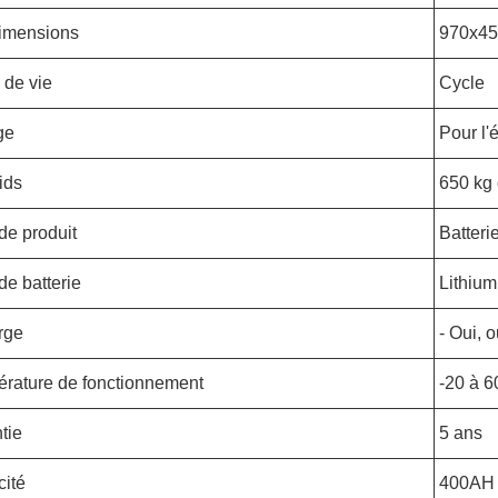
imensions
970x4
 de vie
Cycle
ge
Pour l'é
ids
650 kg 
de produit
Batteri
de batterie
Lithium
rge
- Oui, o
rature de fonctionnement
-20 à 6
tie
5 ans
ité
400AH