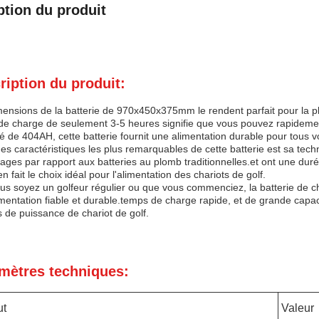
ption du produit
ription du produit:
ensions de la batterie de 970x450x375mm le rendent parfait pour la pl
de charge de seulement 3-5 heures signifie que vous pouvez rapidement
é de 404AH, cette batterie fournit une alimentation durable pour tous v
es caractéristiques les plus remarquables de cette batterie est sa techn
ages par rapport aux batteries au plomb traditionnelles.et ont une duré
en fait le choix idéal pour l'alimentation des chariots de golf.
s soyez un golfeur régulier ou que vous commenciez, la batterie de char
mentation fiable et durable.temps de charge rapide, et de grande capaci
 de puissance de chariot de golf.
mètres techniques:
ut
Valeur