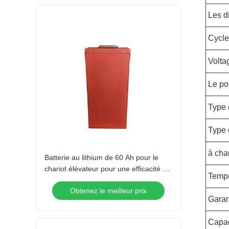
Les d
Cycle
Volta
Le po
Type 
Type 
à cha
Batterie au lithium de 60 Ah pour le
chariot élévateur pour une efficacité et
Tempé
une productivité accrues
Obtenez le meilleur prix
Garan
Capac