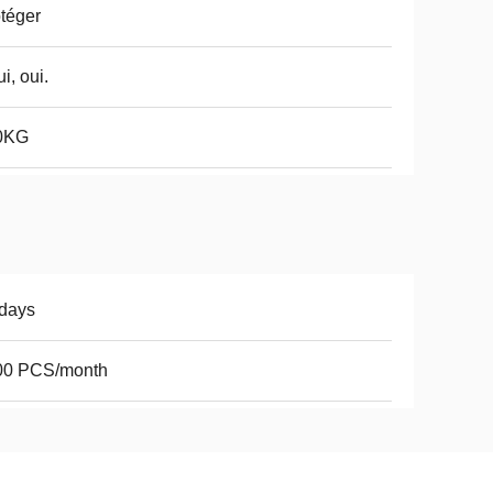
téger
ui, oui.
0KG
days
00 PCS/month