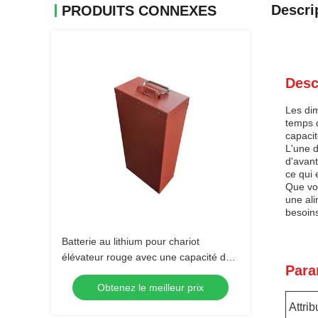
Descri
PRODUITS CONNEXES
Desc
Les dim
temps 
capacit
L'une d
d'avant
ce qui 
Que vou
une ali
besoins
Batterie au lithium pour chariot
élévateur rouge avec une capacité de
Para
60Ah pour des applications lourdes
Obtenez le meilleur prix
Attrib