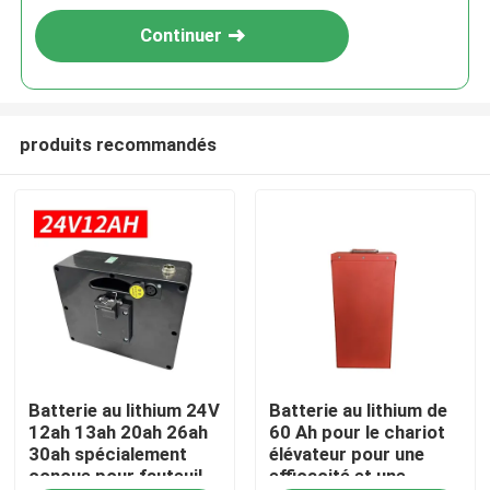
Continuer
produits recommandés
Maison
Batterie au lithium 24V
Batterie au lithium de
Produits
12ah 13ah 20ah 26ah
60 Ah pour le chariot
30ah spécialement
élévateur pour une
conçue pour fauteuil
efficacité et une
Au sujet de nous