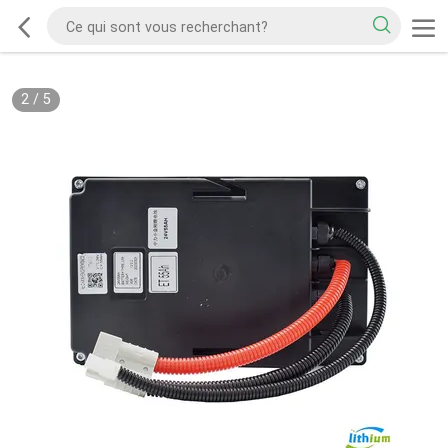
2
/
5