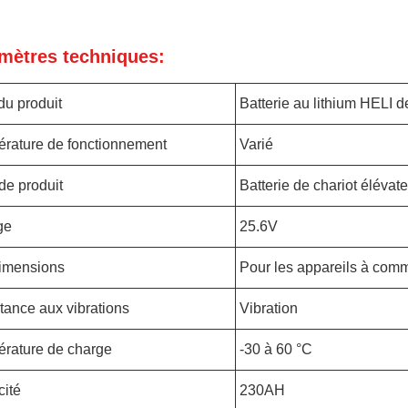
mètres techniques:
u produit
Batterie au lithium HELI d
rature de fonctionnement
Varié
de produit
Batterie de chariot élévat
ge
25.6V
imensions
Pour les appareils à co
tance aux vibrations
Vibration
rature de charge
-30 à 60 °C
ité
230AH