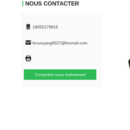
NOUS CONTACTER
18055179815
bruceyang0527@foxmail.com
Contactez-nous maintenant