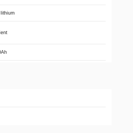
 lithium
ient
0Ah