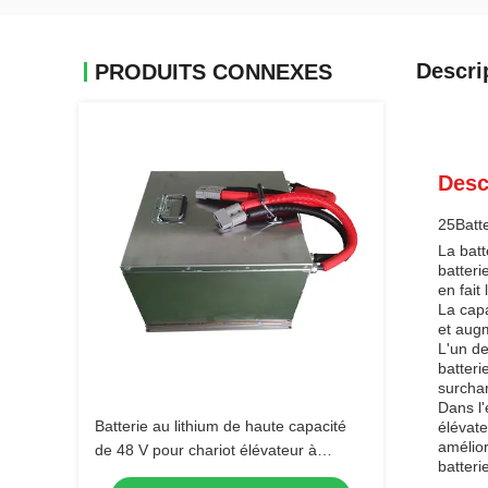
Descri
PRODUITS CONNEXES
Desc
25Batte
La batt
batteri
en fait
La cap
et augm
L'un de
batteri
surchar
Dans l'
Batterie au lithium de haute capacité
élévate
amélior
de 48 V pour chariot élévateur à
batteri
fourche avec un temps de recharge