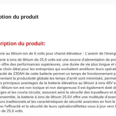
ption du produit
ription du produit:
rie au lithium-ion de 6 volts pour chariot élévateur - L'avenir de l'éner
erie à ions de lithium de 25,6 volts est une source d'alimentation de po
e offre des performances supérieures, une durée de vie plus longue et 
 le choix idéal pour les entreprises qui souhaitent améliorer leurs opérat
acité de 230AH de cette batterie permet un temps de fonctionnement pr
entant la productivité globale.les temps d'arrêt sont minimisés, permett
s principaux avantages de la batterie élévatrice au lithium à ions 48V 
e lithium-ion est non toxique et non dangereuse.Il est également doté 
ges et les courts-circuits, assurant ainsi la sécurité des travailleurs e
ensemble, la batterie à ions de lithium 25,6V offre une multitude d'ava
urs traditionnels.et les caractéristiques de sécurité avancées en font le
er l'efficacité et la sécurité de leurs opérationsMettez-vous à jour vers 
e de 25,6 volts.