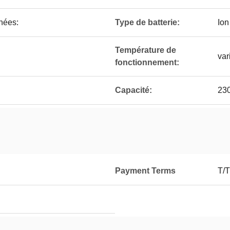
hées:
Type de batterie:
Ion
Température de
var
fonctionnement:
Capacité:
23
Payment Terms
T/T