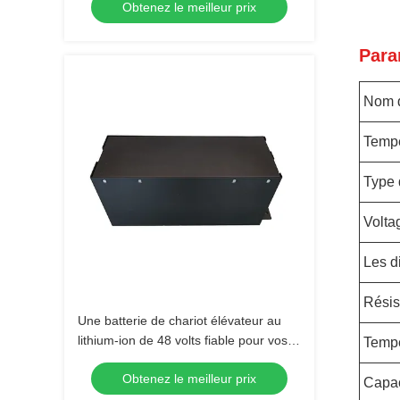
Obtenez le meilleur prix
court
Para
Nom d
Tempé
Type 
Volta
Les d
Résis
Une batterie de chariot élévateur au
lithium-ion de 48 volts fiable pour vos
Tempé
besoins industriels
Obtenez le meilleur prix
Capac