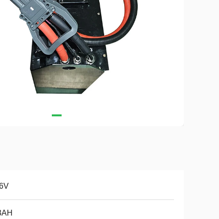
.6V
3AH