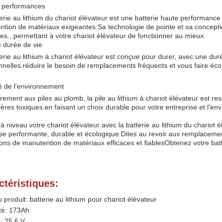
 performances
erie au lithium du chariot élévateur est une batterie haute performanc
ntion de matériaux exigeantes.Sa technologie de pointe et sa concept
es., permettant à votre chariot élévateur de fonctionner au mieux.
 durée de vie
erie au lithium à chariot élévateur est conçue pour durer, avec une dur
onnelles.réduire le besoin de remplacements fréquents et vous faire éc
é de l'environnement
rement aux piles au plomb, la pile au lithium à chariot élévateur est r
ères toxiques.en faisant un choix durable pour votre entreprise et l'en
à niveau votre chariot élévateur avec la batterie au lithium du chariot 
ie performante, durable et écologique.Dites au revoir aux remplacemen
ons de manutention de matériaux efficaces et fiablesObtenez votre batte
ctéristiques:
produit: batterie au lithium pour chariot élévateur
té: 173Ah
: 25,6 V