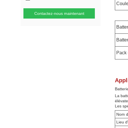
Coule
Contactez-nous maintenant
Batter
Batter
Pack 
Appl
Batteri
La batt
élévate
Les spé
Nom d
Lieu d