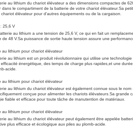
erie au lithium du chariot élévateur a des dimensions compactes de 620*
er dans le compartiment de la batterie de votre chariot élévateur.Sa pet
 chariot élévateur pour d'autres équipements ou de la cargaison.
: 25,6 V
atterie au lithium a une tension de 25,6 V, ce qui en fait un remplacemen
e de 48 V.Sa puissance de sortie haute tension assure une performance 
e au lithium pour chariot élévateur
erie au lithium est un produit révolutionnaire qui utilise une technolog
efficacité énergétique, des temps de charge plus rapides,et une durée d
mb-acide.
e au lithium pour chariot élévateur
erie au lithium du chariot élévateur est également connue sous le nom de
cifiquement conçue pour alimenter les chariots élévateurs.Sa grande ca
ie fiable et efficace pour toute tâche de manutention de matériaux.
e au lithium pour chariot élévateur
erie au lithium du chariot élévateur peut également être appelée batteri
tive plus efficace et écologique aux piles au plomb-acide.