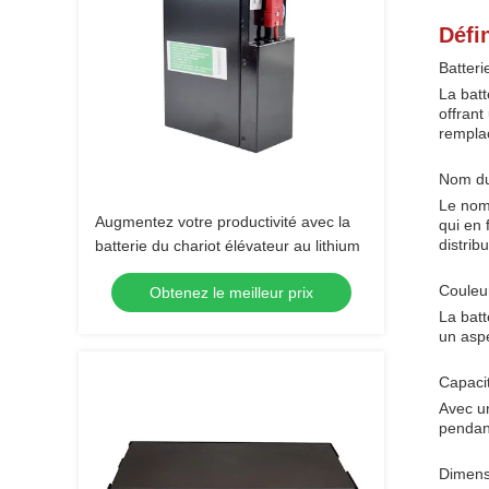
Défin
Batteri
La batt
offrant
remplac
Nom du 
Le nom 
Augmentez votre productivité avec la
qui en 
distribu
batterie du chariot élévateur au lithium
Couleur
Obtenez le meilleur prix
La batt
un aspe
Capaci
Avec un
pendant
Dimens