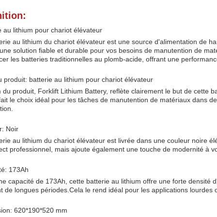
ition:
e au lithium pour chariot élévateur
erie au lithium du chariot élévateur est une source d'alimentation de h
 une solution fiable et durable pour vos besoins de manutention de mat
er les batteries traditionnelles au plomb-acide, offrant une performan
produit: batterie au lithium pour chariot élévateur
du produit, Forklift Lithium Battery, reflète clairement le but de cette b
fait le choix idéal pour les tâches de manutention de matériaux dans des 
tion.
: Noir
erie au lithium du chariot élévateur est livrée dans une couleur noire 
ct professionnel, mais ajoute également une touche de modernité à vot
té: 173Ah
e capacité de 173Ah, cette batterie au lithium offre une forte densité 
 de longues périodes.Cela le rend idéal pour les applications lourdes 
ion: 620*190*520 mm