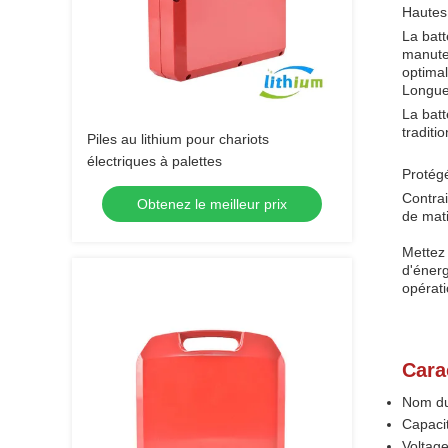
Hautes
La batt
manute
optimal
Longue
La batt
traditi
Piles au lithium pour chariots
électriques à palettes
Protég
Contrai
Obtenez le meilleur prix
de mati
Mettez 
d'énerg
opérati
Cara
Nom du 
Capaci
Voltage