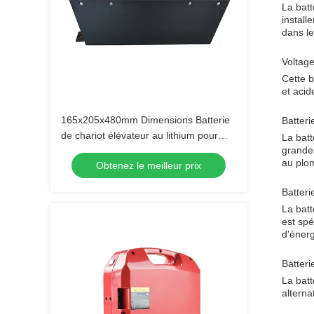
La batt
install
dans le
Voltage
Cette b
et acid
165x205x480mm Dimensions Batterie
Batteri
de chariot élévateur au lithium pour
La batt
grande 
applications lourdes
au plo
Obtenez le meilleur prix
Batteri
La batt
est spé
d'énerg
Batteri
La batt
alterna