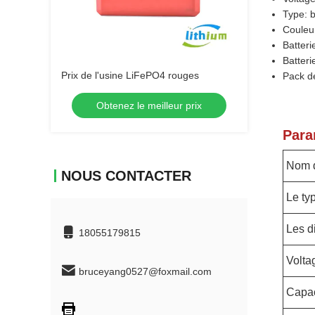
Type: b
Couleur
Batteri
Batteri
Prix de l'usine LiFePO4 rouges
Pack de
Obtenez le meilleur prix
Para
Nom d
NOUS CONTACTER
Le ty
Les d
18055179815
Volta
bruceyang0527@foxmail.com
Capac