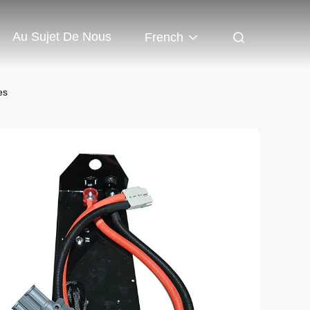
Au Sujet De Nous
French
es