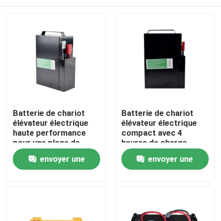
Batterie de chariot
Batterie de chariot
élévateur électrique
élévateur électrique
haute performance
compact avec 4
pour une plage de
heures de charge
température de -20 °C
185*84.5*250mm
Maison
envoyer une
envoyer une
à 50 °C
demande
demande
Produits
Au sujet de nous