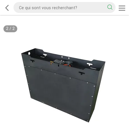
2
/
2