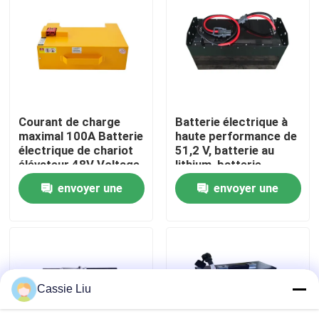
Visite d'usine
Contrôle de qualité
Courant de charge
Batterie électrique à
Demandez une citation
maximal 100A Batterie
haute performance de
électrique de chariot
51,2 V, batterie au
élévateur 48V Voltage
lithium, batterie
batterie au lithium de chariot élévateur
pour des
LiFePO4
envoyer une
envoyer une
performances
optimales
demande
demande
Lithium électrique Ion Battery de chariot élévateur
Batterie de chariot élévateur au lithium-ion de 48 volts
Cassie Liu
Batterie de camion de palette