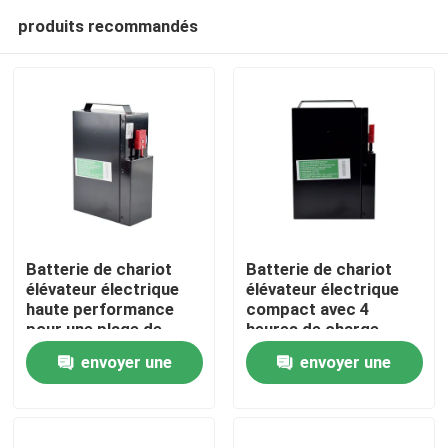
produits recommandés
Batterie de chariot
Batterie de chariot
élévateur électrique
élévateur électrique
haute performance
compact avec 4
Maison
pour une plage de
heures de charge
température de -20 °C
185*84.5*250mm
envoyer une
envoyer une
à 50 °C
Produits
demande
demande
Au sujet de nous