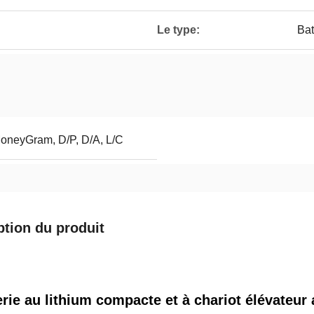
Le type:
Bat
MoneyGram, D/P, D/A, L/C
ption du produit
erie au lithium compacte et à chariot élévate