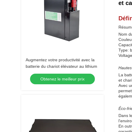
et c
Défin
Résumé 
Nom du 
Couleur
Capaci
Type: b
Voltage
Augmentez votre productivité avec la
batterie du chariot élévateur au lithium
Hautes 
La batt
Obtenez le meilleur prix
et char
Avec un
permet
égaleme
Éco-fri
Dans le
l'envir
En outr
garant