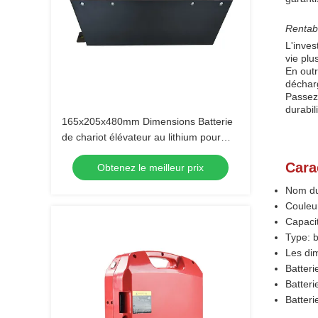
Rentab
L'inves
vie plu
En outr
décharg
Passez 
durabil
165x205x480mm Dimensions Batterie
de chariot élévateur au lithium pour
applications lourdes
Cara
Obtenez le meilleur prix
Nom du 
Couleur
Capaci
Type: b
Les di
Batteri
Batteri
Batteri