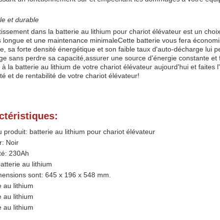
le et durable
tissement dans la batterie au lithium pour chariot élévateur est un cho
s longue et une maintenance minimaleCette batterie vous fera économis
e, sa forte densité énergétique et son faible taux d'auto-décharge lui 
e sans perdre sa capacité,assurer une source d'énergie constante et fi
à la batterie au lithium de votre chariot élévateur aujourd'hui et faites
ité et de rentabilité de votre chariot élévateur!
ctéristiques:
produit: batterie au lithium pour chariot élévateur
: Noir
té: 230Ah
atterie au lithium
mensions sont: 645 x 196 x 548 mm.
e au lithium
e au lithium
e au lithium