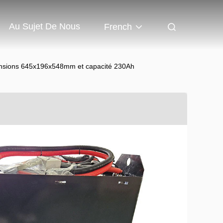
Au Sujet De Nous
French
imensions 645x196x548mm et capacité 230Ah