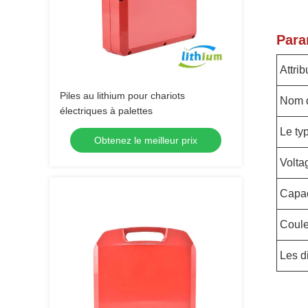
Para
Attrib
Piles au lithium pour chariots
Nom d
électriques à palettes
Le ty
Obtenez le meilleur prix
Volta
Capac
Coule
Les d