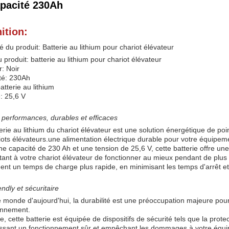
apacité 230Ah
ition:
du produit: Batterie au lithium pour chariot élévateur
produit: batterie au lithium pour chariot élévateur
: Noir
té: 230Ah
atterie au lithium
: 25,6 V
performances, durables et efficaces
erie au lithium du chariot élévateur est une solution énergétique de p
iots élévateurs.une alimentation électrique durable pour votre équipem
e capacité de 230 Ah et une tension de 25,6 V, cette batterie offre une
tant à votre chariot élévateur de fonctionner au mieux pendant de plu
nt un temps de charge plus rapide, en minimisant les temps d'arrêt et 
endly et sécuritaire
 monde d'aujourd'hui, la durabilité est une préoccupation majeure pour
onnement.
e, cette batterie est équipée de dispositifs de sécurité tels que la prot
issant un fonctionnement sûr et empêchant les dommages à votre équ