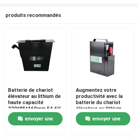
produits recommandés
Batterie de chariot
Augmentez votre
élévateur au lithium de
productivité avec la
Maison
haute capacité
batterie du chariot
320*85*469mm 54,6V
élévateur au lithium
Longue durée de vie
Produits
envoyer une
envoyer une
demande
demande
Au sujet de nous