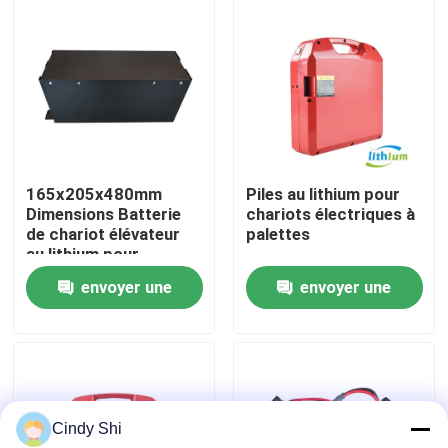
Visite d'usine
Contrôle de qualité
Demandez une citation
165x205x480mm
Piles au lithium pour
Dimensions Batterie
chariots électriques à
de chariot élévateur
palettes
batterie au lithium de chariot élévateur
au lithium pour
applications lourdes
envoyer une
envoyer une
Lithium électrique Ion Battery de chariot élévateur
demande
demande
Batterie de chariot élévateur au lithium-ion de 48 volts
Cindy Shi
Batterie de camion de palette