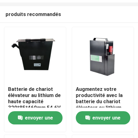
produits recommandés
Batterie de chariot
Augmentez votre
élévateur au lithium de
productivité avec la
Maison
haute capacité
batterie du chariot
320*85*469mm 54,6V
élévateur au lithium
Longue durée de vie
Produits
envoyer une
envoyer une
demande
demande
Au sujet de nous