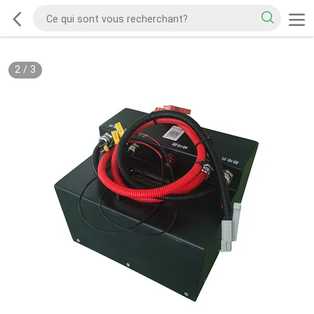
2
/
3