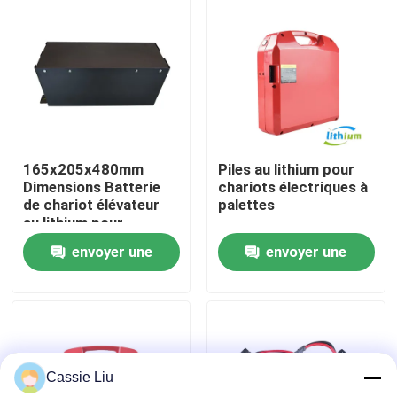
Visite d'usine
Contrôle de qualité
Demandez une citation
165x205x480mm
Piles au lithium pour
Dimensions Batterie
chariots électriques à
de chariot élévateur
palettes
batterie au lithium de chariot élévateur
au lithium pour
applications lourdes
envoyer une
envoyer une
Lithium électrique Ion Battery de chariot élévateur
demande
demande
Batterie de chariot élévateur au lithium-ion de 48 volts
Cassie Liu
Batterie de camion de palette