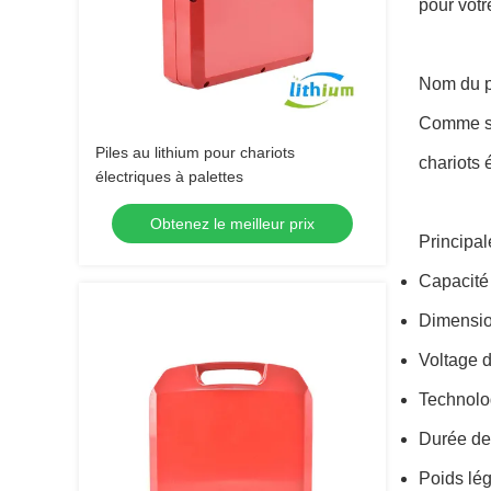
pour votr
Nom du p
Comme son
Piles au lithium pour chariots
chariots 
électriques à palettes
Obtenez le meilleur prix
Principal
Capacité
Dimensi
Voltage 
Technolo
Durée de 
Poids lég