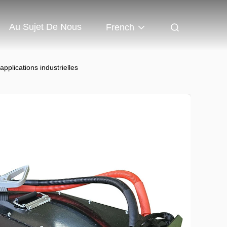
Au Sujet De Nous
French
pplications industrielles