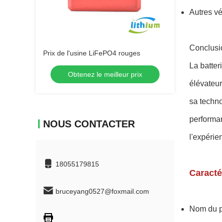
Autres vé
Conclusi
Prix de l'usine LiFePO4 rouges
La batter
Obtenez le meilleur prix
élévateur
sa techno
performan
NOUS CONTACTER
l'expérie
18055179815
Caracté
bruceyang0527@foxmail.com
Nom du pr