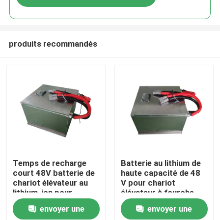
produits recommandés
Maison
Temps de recharge
Batterie au lithium de
court 48V batterie de
haute capacité de 48
chariot élévateur au
V pour chariot
Produits
lithium-ion pour
élévateur à fourche
différentes
avec un temps de
envoyer une
envoyer une
applications et 12 kg
recharge court
Au sujet de nous