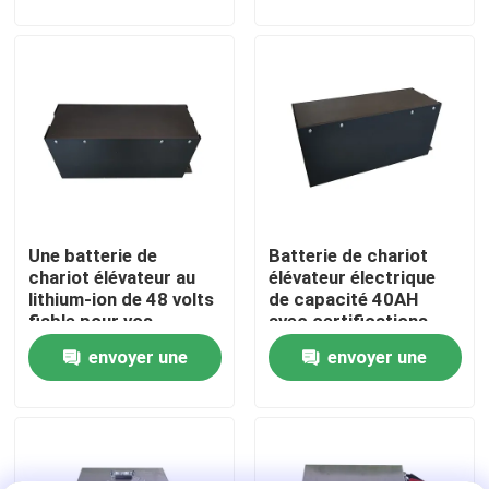
de poids léger
demande
demande
Visite d'usine
Contrôle de qualité
Demandez une citation
Une batterie de
Batterie de chariot
batterie au lithium de chariot élévateur
chariot élévateur au
élévateur électrique
lithium-ion de 48 volts
de capacité 40AH
fiable pour vos
avec certifications
Lithium électrique Ion Battery de chariot élévateur
besoins industriels
internationales
envoyer une
envoyer une
demande
demande
Batterie de chariot élévateur au lithium-ion de 48 volts
Batterie de camion de palette