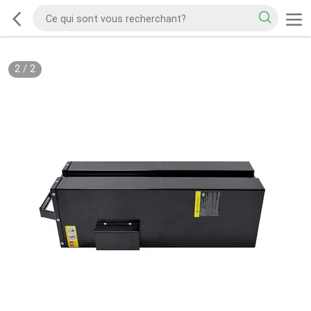
2
/
2