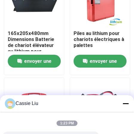
Visite d'usine
165x205x480mm
Piles au lithium pour
Contrôle de qualité
Dimensions Batterie
chariots électriques à
de chariot élévateur
palettes
au lithium pour
Demandez une citation
applications lourdes
envoyer une
envoyer une
demande
demande
batterie au lithium de chariot élévateur
Lithium électrique Ion Battery de chariot élévateur
Cassie Liu
Batterie de chariot élévateur au lithium-ion de 48 volts
1:23 PM
Batterie de camion de palette