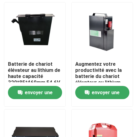
Batterie de chariot
Augmentez votre
élévateur au lithium de
productivité avec la
haute capacité
batterie du chariot
320*85*469mm 54,6V
élévateur au lithium
Longue durée de vie
envoyer une
envoyer une
Maison
demande
demande
Produits
Au sujet de nous