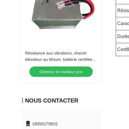
Résis
Carac
Durée
Certif
Résistance aux vibrations, chariot
élévateur au lithium, batterie certifiée
selon la norme internationale
Obtenez le meilleur prix
NOUS CONTACTER
18055179815