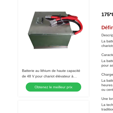
175*
Défin
Descrip
La batt
chariot
Caracté
La batt
pour as
Batterie au lithium de haute capacité
Charge
de 48 V pour chariot élévateur à
La batt
fourche avec un temps de recharge
heures.
Obtenez le meilleur prix
court
ou cent
Une lo
La tech
traditi