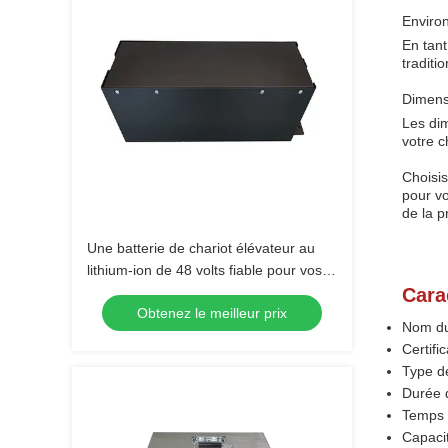
Enviro
En tant
traditi
Dimens
Les dim
votre c
Choisis
pour vo
de la p
Une batterie de chariot élévateur au
lithium-ion de 48 volts fiable pour vos
besoins industriels
Cara
Obtenez le meilleur prix
Nom du 
Certifi
Type de
Durée d
Temps 
Capaci