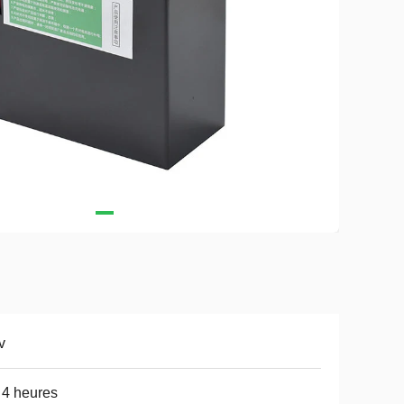
v
 4 heures