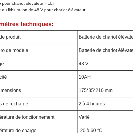
e pour chariot élévateur HELI
e au lithium-ion de 48 V pour chariot élévateur
mètres techniques:
de produit
Batterie de chariot élévat
ro de modèle
Batterie de chariot élévat
ge
48 V
ité
10AH
imensions
175*85*210 mm
 de recharge
2 à 4 heures
rature de fonctionnement
Varié
rature de charge
-20 à 60 °C