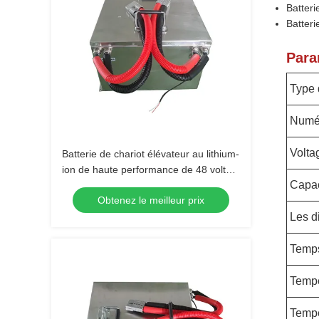
Batteri
Batteri
Para
Type 
Numé
Volta
Batterie de chariot élévateur au lithium-
ion de haute performance de 48 volts
Capac
pour applications industrielles
Obtenez le meilleur prix
Les d
Temps
Tempé
Tempé