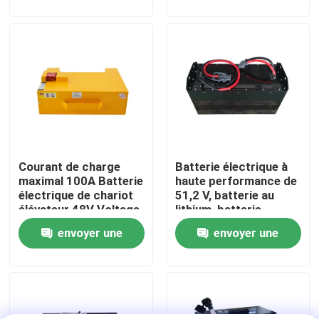
demande
demande
Visite d'usine
Contrôle de qualité
Demandez une citation
Courant de charge
Batterie électrique à
batterie au lithium de chariot élévateur
maximal 100A Batterie
haute performance de
électrique de chariot
51,2 V, batterie au
élévateur 48V Voltage
lithium, batterie
Lithium électrique Ion Battery de chariot élévateur
pour des
LiFePO4
envoyer une
envoyer une
performances
optimales
demande
demande
Batterie de chariot élévateur au lithium-ion de 48 volts
Batterie de camion de palette