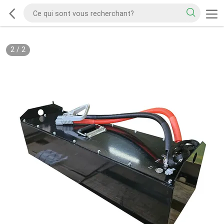
2
/
2