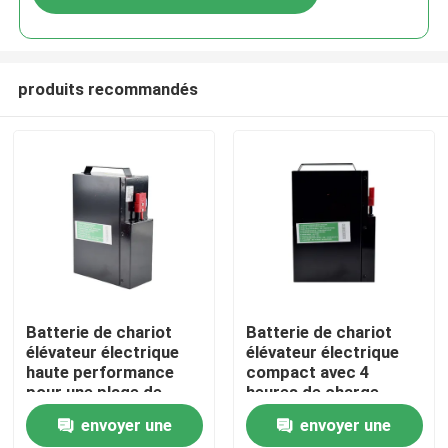
produits recommandés
Maison
Batterie de chariot
Batterie de chariot
élévateur électrique
élévateur électrique
haute performance
compact avec 4
Produits
pour une plage de
heures de charge
température de -20 °C
185*84.5*250mm
envoyer une
envoyer une
à 50 °C
Au sujet de nous