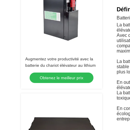
Défin
Batter
La bat
élévat
Avec d
utilis
compar
maxim
Augmentez votre productivité avec la
La bat
batterie du chariot élévateur au lithium
stable
plus l
Obtenez le meilleur prix
En out
élévat
La bat
toxiqu
En con
écolog
entrep