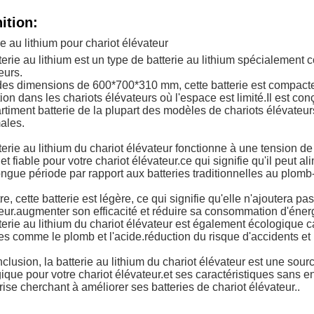
ition:
ie au lithium pour chariot élévateur
terie au lithium est un type de batterie au lithium spécialement c
eurs.
es dimensions de 600*700*310 mm, cette batterie est compacte e
ation dans les chariots élévateurs où l'espace est limité.Il est c
timent batterie de la plupart des modèles de chariots élévateur
ales.
terie au lithium du chariot élévateur fonctionne à une tension de
 et fiable pour votre chariot élévateur.ce qui signifie qu'il peut 
ongue période par rapport aux batteries traditionnelles au plomb
re, cette batterie est légère, ce qui signifie qu'elle n'ajoutera pas
eur.augmenter son efficacité et réduire sa consommation d'éner
terie au lithium du chariot élévateur est également écologique c
es comme le plomb et l'acide.réduction du risque d'accidents et
clusion, la batterie au lithium du chariot élévateur est une sourc
ique pour votre chariot élévateur.et ses caractéristiques sans ent
rise cherchant à améliorer ses batteries de chariot élévateur..