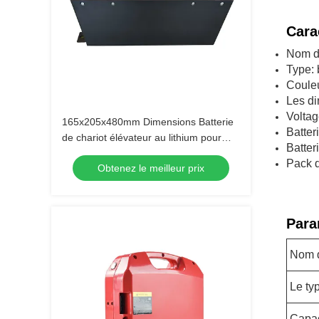
Cara
Nom du
Type: 
Couleu
Les d
Voltag
165x205x480mm Dimensions Batterie
Batter
de chariot élévateur au lithium pour
Batter
applications lourdes
Pack d
Obtenez le meilleur prix
Para
Nom d
Le ty
Capac