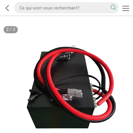
2
/
3