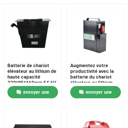
Batterie de chariot
Augmentez votre
élévateur au lithium de
productivité avec la
haute capacité
batterie du chariot
320*85*469mm 54,6V
élévateur au lithium
Longue durée de vie
Maison
envoyer une
envoyer une
demande
demande
Produits
Au sujet de nous