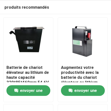
produits recommandés
Batterie de chariot
Augmentez votre
élévateur au lithium de
productivité avec la
haute capacité
batterie du chariot
Maison
320*85*469mm 54,6V
élévateur au lithium
Longue durée de vie
envoyer une
envoyer une
Produits
demande
demande
Au sujet de nous