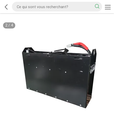
2
/
4