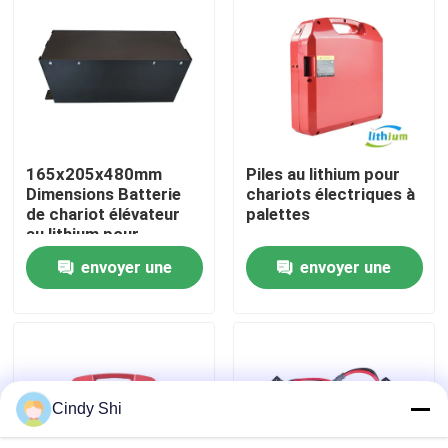
Visite d'usine
Contrôle de qualité
165x205x480mm
Piles au lithium pour
Demandez une citation
Dimensions Batterie
chariots électriques à
de chariot élévateur
palettes
au lithium pour
batterie au lithium de chariot élévateur
applications lourdes
envoyer une
envoyer une
demande
demande
Lithium électrique Ion Battery de chariot élévateur
Batterie de chariot élévateur au lithium-ion de 48 volts
Cindy Shi
Batterie de camion de palette