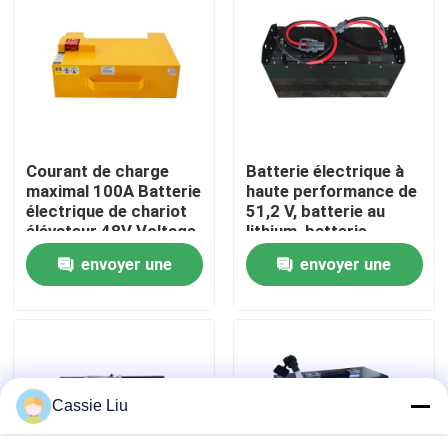
Visite d'usine
Contrôle de qualité
Courant de charge
Batterie électrique à
Demandez une citation
maximal 100A Batterie
haute performance de
électrique de chariot
51,2 V, batterie au
élévateur 48V Voltage
lithium, batterie
batterie au lithium de chariot élévateur
pour des
LiFePO4
envoyer une
envoyer une
performances
optimales
demande
demande
Lithium électrique Ion Battery de chariot élévateur
Batterie de chariot élévateur au lithium-ion de 48 volts
Cassie Liu
Batterie de camion de palette