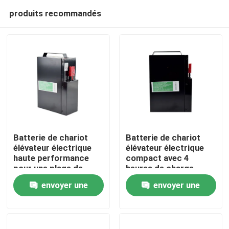
produits recommandés
Batterie de chariot
Batterie de chariot
élévateur électrique
élévateur électrique
haute performance
compact avec 4
Maison
pour une plage de
heures de charge
température de -20 °C
185*84.5*250mm
envoyer une
envoyer une
à 50 °C
Produits
demande
demande
Au sujet de nous