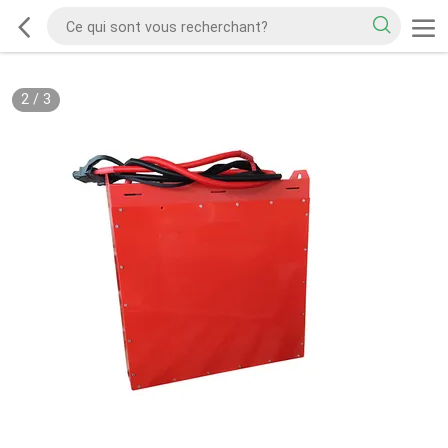
2
/
3