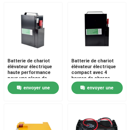
Batterie de chariot
Batterie de chariot
élévateur électrique
élévateur électrique
haute performance
compact avec 4
pour une plage de
heures de charge
température de -20 °C
185*84.5*250mm
envoyer une
envoyer une
à 50 °C
Maison
demande
demande
Produits
Au sujet de nous