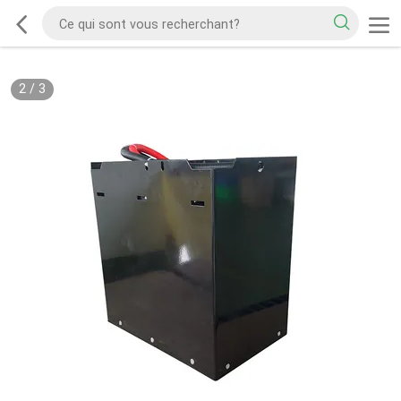
2
/
3