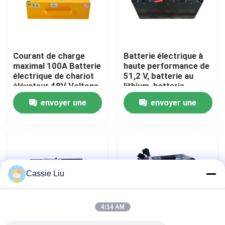
Visite d'usine
Courant de charge
Batterie électrique à
Contrôle de qualité
maximal 100A Batterie
haute performance de
électrique de chariot
51,2 V, batterie au
élévateur 48V Voltage
lithium, batterie
Demandez une citation
pour des
LiFePO4
envoyer une
envoyer une
performances
optimales
demande
demande
batterie au lithium de chariot élévateur
Lithium électrique Ion Battery de chariot élévateur
Cassie Liu
Batterie de chariot élévateur au lithium-ion de 48 volts
4:14 AM
Batterie de camion de palette