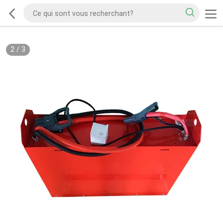
2
/
3