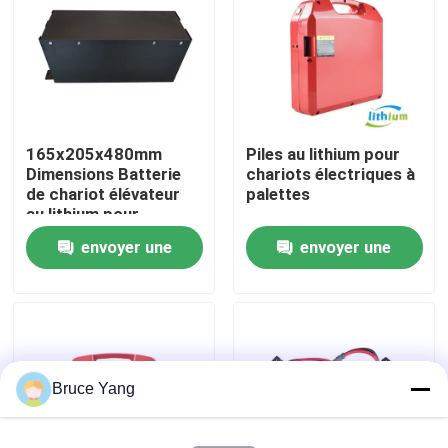
Visite d'usine
Contrôle de qualité
165x205x480mm
Piles au lithium pour
Dimensions Batterie
chariots électriques à
Demandez une citation
de chariot élévateur
palettes
au lithium pour
applications lourdes
envoyer une
envoyer une
batterie au lithium de chariot élévateur
demande
demande
Lithium électrique Ion Battery de chariot élévateur
Batterie de chariot élévateur au lithium-ion de 48 volts
Bruce Yang
Batterie de camion de palette