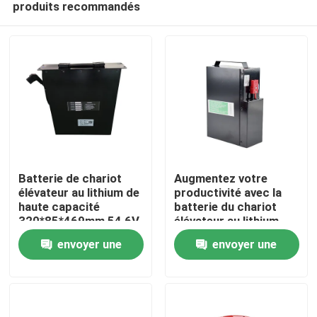
produits recommandés
Batterie de chariot
Augmentez votre
élévateur au lithium de
productivité avec la
haute capacité
batterie du chariot
320*85*469mm 54,6V
élévateur au lithium
Maison
Longue durée de vie
envoyer une
envoyer une
Produits
demande
demande
Au sujet de nous