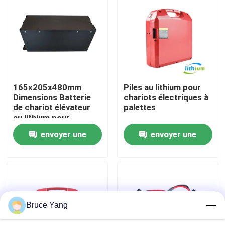
Visite d'usine
Contrôle de qualité
165x205x480mm
Piles au lithium pour
Demandez une citation
Dimensions Batterie
chariots électriques à
de chariot élévateur
palettes
au lithium pour
batterie au lithium de chariot élévateur
applications lourdes
envoyer une
envoyer une
demande
demande
Lithium électrique Ion Battery de chariot élévateur
Batterie de chariot élévateur au lithium-ion de 48 volts
Bruce Yang
Batterie de camion de palette