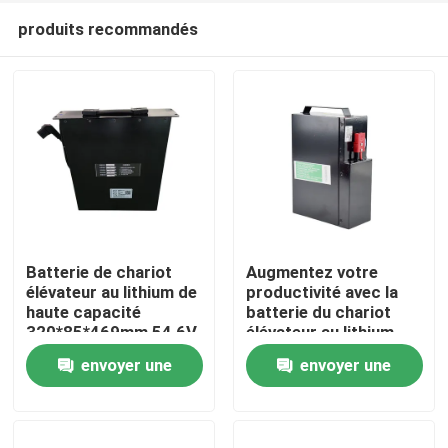
produits recommandés
Batterie de chariot
Augmentez votre
élévateur au lithium de
productivité avec la
haute capacité
batterie du chariot
Maison
320*85*469mm 54,6V
élévateur au lithium
Longue durée de vie
envoyer une
envoyer une
Produits
demande
demande
Au sujet de nous