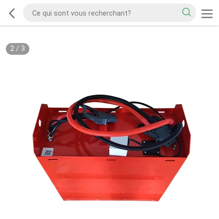
2
/
3