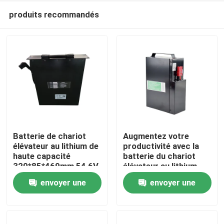
produits recommandés
Batterie de chariot
Augmentez votre
élévateur au lithium de
productivité avec la
haute capacité
batterie du chariot
Maison
320*85*469mm 54,6V
élévateur au lithium
Longue durée de vie
envoyer une
envoyer une
Produits
demande
demande
Au sujet de nous