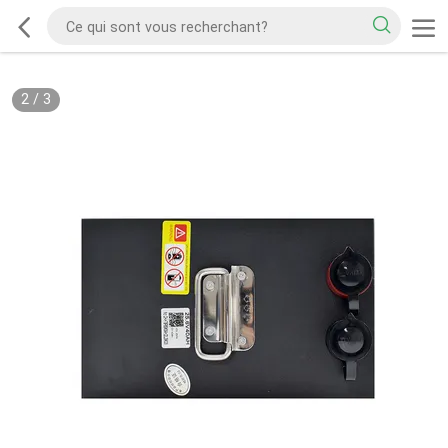
2
/
3