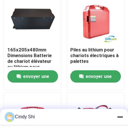
Visite d'usine
Contrôle de qualité
165x205x480mm
Piles au lithium pour
Demandez une citation
Dimensions Batterie
chariots électriques à
de chariot élévateur
palettes
au lithium pour
batterie au lithium de chariot élévateur
applications lourdes
envoyer une
envoyer une
demande
demande
Lithium électrique Ion Battery de chariot élévateur
Batterie de chariot élévateur au lithium-ion de 48 volts
Cindy Shi
Batterie de camion de palette