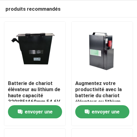
produits recommandés
Batterie de chariot
Augmentez votre
élévateur au lithium de
productivité avec la
haute capacité
batterie du chariot
Maison
320*85*469mm 54,6V
élévateur au lithium
Longue durée de vie
envoyer une
envoyer une
Produits
demande
demande
Au sujet de nous