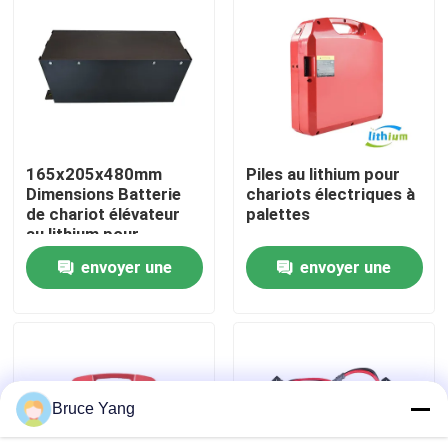
Visite d'usine
Contrôle de qualité
165x205x480mm
Piles au lithium pour
Demandez une citation
Dimensions Batterie
chariots électriques à
de chariot élévateur
palettes
au lithium pour
batterie au lithium de chariot élévateur
applications lourdes
envoyer une
envoyer une
demande
demande
Lithium électrique Ion Battery de chariot élévateur
Batterie de chariot élévateur au lithium-ion de 48 volts
Bruce Yang
Batterie de camion de palette