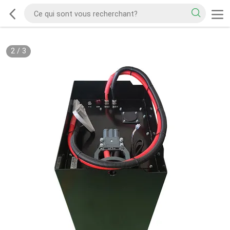
2
/
3