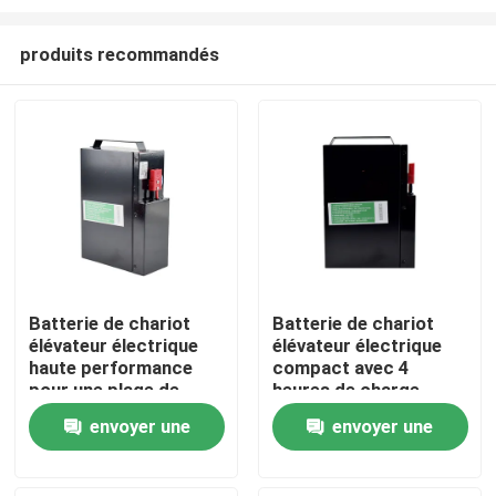
produits recommandés
Batterie de chariot
Batterie de chariot
élévateur électrique
élévateur électrique
Maison
haute performance
compact avec 4
pour une plage de
heures de charge
température de -20 °C
185*84.5*250mm
Produits
envoyer une
envoyer une
à 50 °C
demande
demande
Au sujet de nous