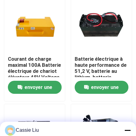
Visite d'usine
Contrôle de qualité
Demandez une citation
Courant de charge
Batterie électrique à
maximal 100A Batterie
haute performance de
électrique de chariot
51,2 V, batterie au
batterie au lithium de chariot élévateur
élévateur 48V Voltage
lithium, batterie
pour des
LiFePO4
envoyer une
envoyer une
performances
Lithium électrique Ion Battery de chariot élévateur
optimales
demande
demande
Batterie de chariot élévateur au lithium-ion de 48 volts
Cassie Liu
Batterie de camion de palette