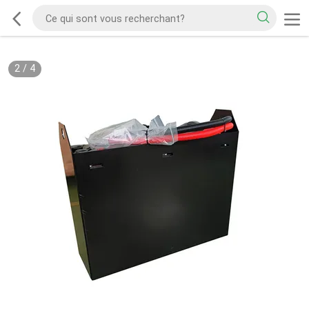
2
/
4