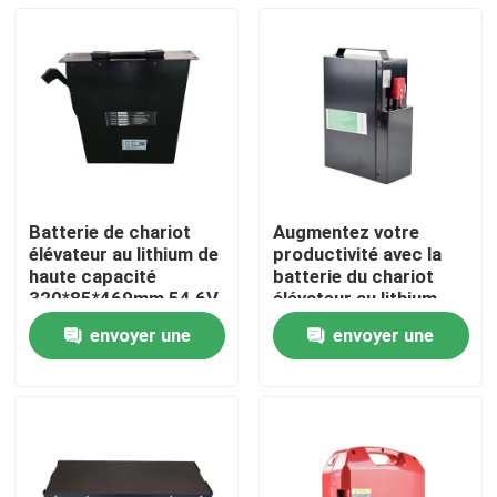
Batterie de chariot
Augmentez votre
élévateur au lithium de
productivité avec la
haute capacité
batterie du chariot
320*85*469mm 54,6V
élévateur au lithium
Longue durée de vie
envoyer une
envoyer une
Maison
demande
demande
Produits
Au sujet de nous