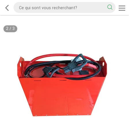
2
/
3