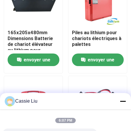
Visite d'usine
165x205x480mm
Piles au lithium pour
Contrôle de qualité
Dimensions Batterie
chariots électriques à
de chariot élévateur
palettes
au lithium pour
Demandez une citation
applications lourdes
envoyer une
envoyer une
demande
demande
batterie au lithium de chariot élévateur
Lithium électrique Ion Battery de chariot élévateur
Cassie Liu
Batterie de chariot élévateur au lithium-ion de 48 volts
6:07 PM
Batterie de camion de palette