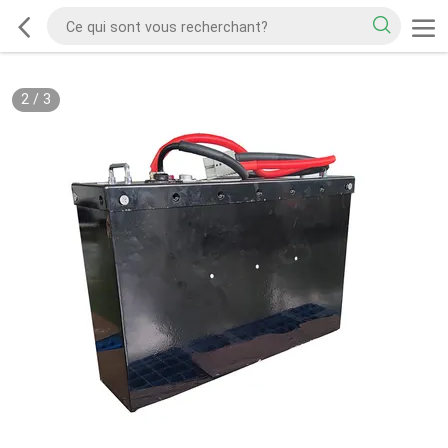
2
/
3