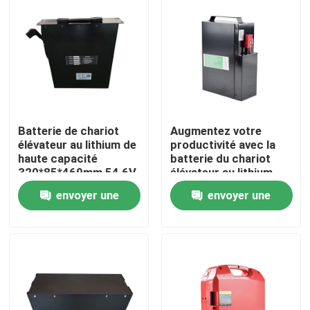
Batterie de chariot
Augmentez votre
élévateur au lithium de
productivité avec la
haute capacité
batterie du chariot
320*85*469mm 54,6V
élévateur au lithium
Longue durée de vie
envoyer une
envoyer une
Maison
demande
demande
Produits
Au sujet de nous