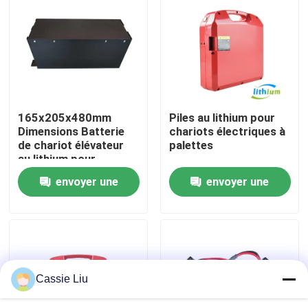
Visite d'usine
Contrôle de qualité
165x205x480mm
Piles au lithium pour
Demandez une citation
Dimensions Batterie
chariots électriques à
de chariot élévateur
palettes
au lithium pour
batterie au lithium de chariot élévateur
applications lourdes
envoyer une
envoyer une
demande
demande
Lithium électrique Ion Battery de chariot élévateur
Batterie de chariot élévateur au lithium-ion de 48 volts
Cassie Liu
Batterie de camion de palette