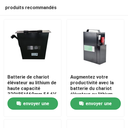
produits recommandés
Batterie de chariot
Augmentez votre
élévateur au lithium de
productivité avec la
haute capacité
batterie du chariot
Maison
320*85*469mm 54,6V
élévateur au lithium
Longue durée de vie
envoyer une
envoyer une
Produits
demande
demande
Au sujet de nous