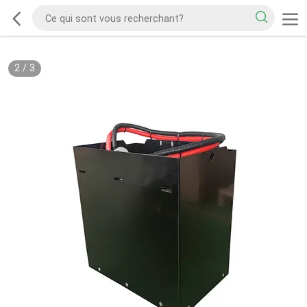
2
/
3