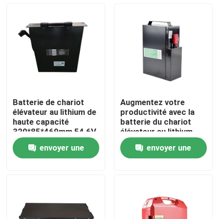
Batterie de chariot
Augmentez votre
élévateur au lithium de
productivité avec la
haute capacité
batterie du chariot
320*85*469mm 54,6V
élévateur au lithium
Longue durée de vie
envoyer une
envoyer une
Maison
demande
demande
Produits
Au sujet de nous