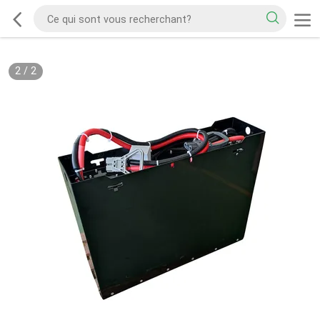
2
/
2