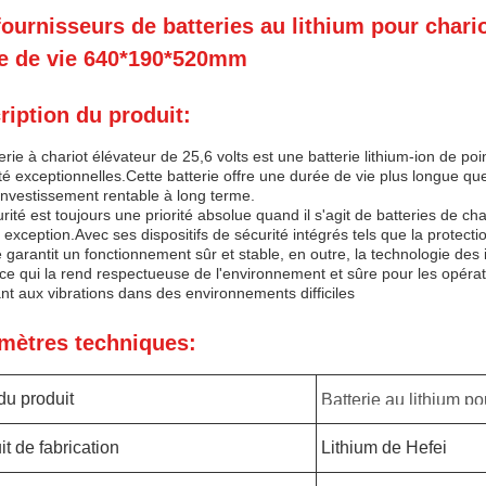
fournisseurs de batteries au lithium pour char
e de vie 640*190*520mm
ription du produit:
erie à chariot élévateur de 25,6 volts est une batterie lithium-ion de p
ité exceptionnelles.Cette batterie offre une durée de vie plus longue que
 investissement rentable à long terme.
rité est toujours une priorité absolue quand il s'agit de batteries de cha
s exception.Avec ses dispositifs de sécurité intégrés tels que la protec
e garantit un fonctionnement sûr et stable, en outre, la technologie des
 ce qui la rend respectueuse de l'environnement et sûre pour les opéra
nt aux vibrations dans des environnements difficiles
mètres techniques:
u produit
Batterie au lithium po
élévateur
it de fabrication
Lithium de Hefei