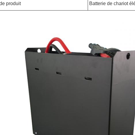
de produit
Batterie de chariot él