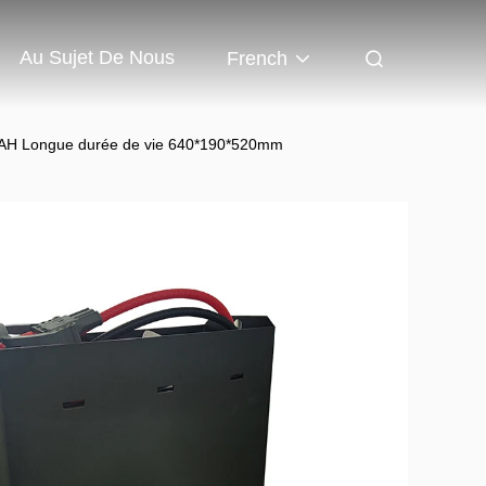
Au Sujet De Nous
French
202AH Longue durée de vie 640*190*520mm