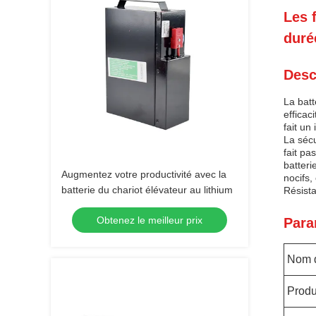
Les 
duré
Desc
La batt
efficac
fait un
La sécu
fait pa
batteri
Augmentez votre productivité avec la
nocifs,
batterie du chariot élévateur au lithium
Résista
Obtenez le meilleur prix
Para
Nom d
Produ