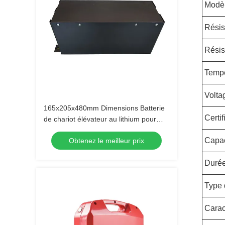
Modè
Résis
Résis
Tempé
Volta
165x205x480mm Dimensions Batterie
Certif
de chariot élévateur au lithium pour
applications lourdes
Capac
Obtenez le meilleur prix
Durée
Type 
Carac