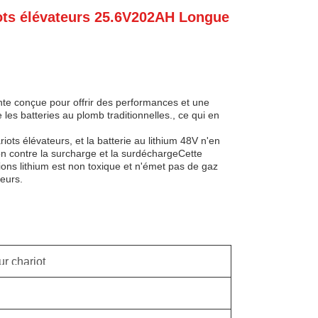
iots élévateurs 25.6V202AH Longue
ointe conçue pour offrir des performances et une
 les batteries au plomb traditionnelles., ce qui en
riots élévateurs, et la batterie au lithium 48V n'en
tion contre la surcharge et la surdéchargeCette
 ions lithium est non toxique et n'émet pas de gaz
teurs.
ur chariot