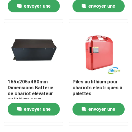
Longue durée de vie
envoyer une
envoyer une
Visite d'usine
demande
demande
Contrôle de qualité
Demandez une citation
batterie au lithium de chariot élévateur
165x205x480mm
Piles au lithium pour
Dimensions Batterie
chariots électriques à
Lithium électrique Ion Battery de chariot élévateur
de chariot élévateur
palettes
au lithium pour
applications lourdes
envoyer une
envoyer une
Batterie de chariot élévateur au lithium-ion de 48 volts
demande
demande
Batterie de camion de palette