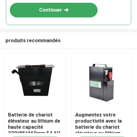
Continuer
produits recommandés
Maison
Batterie de chariot
Augmentez votre
Produits
élévateur au lithium de
productivité avec la
haute capacité
batterie du chariot
320*85*469mm 54,6V
élévateur au lithium
Au sujet de nous