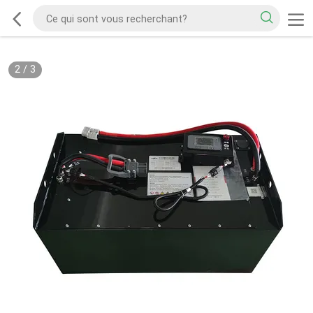
2
/
3