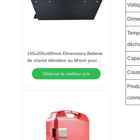
Volta
Dime
Temp
déch
165x205x480mm Dimensions Batterie
Capac
de chariot élévateur au lithium pour
applications lourdes
Coule
Obtenez le meilleur prix
Produ
conn