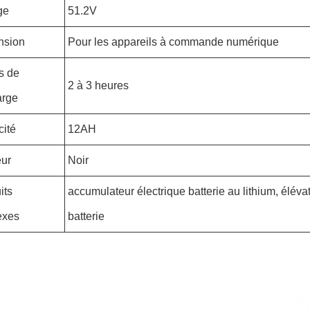
ge
51.2V
nsion
Pour les appareils à commande numérique
s de
2 à 3 heures
arge
ité
12AH
ur
Noir
its
accumulateur électrique batterie au lithium, éléva
exes
batterie