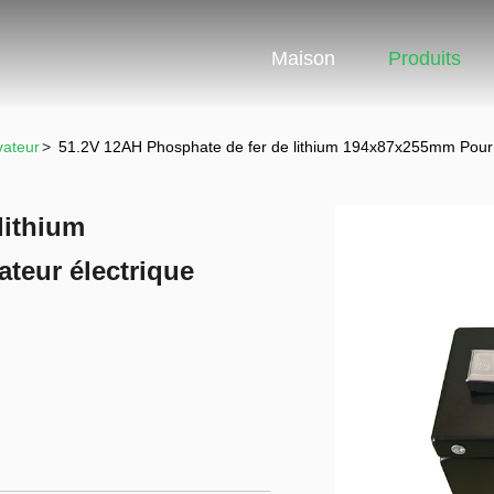
Maison
Produits
vateur
>
51.2V 12AH Phosphate de fer de lithium 194x87x255mm Pour c
lithium
teur électrique