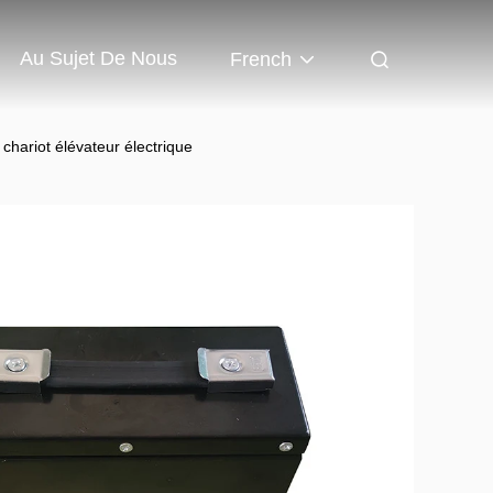
Au Sujet De Nous
French
hariot élévateur électrique