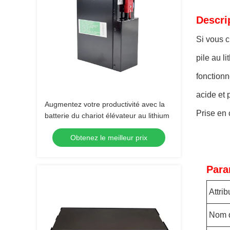
Descri
Si vous c
pile au l
fonctionn
acide et 
Augmentez votre productivité avec la
Prise en 
batterie du chariot élévateur au lithium
Obtenez le meilleur prix
Para
Attrib
Nom d