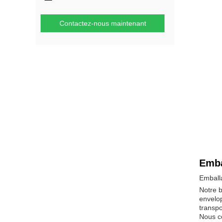
Contactez-nous maintenant
Emba
Emballa
Notre b
envelop
transpo
Nous co