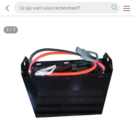
2
/
3