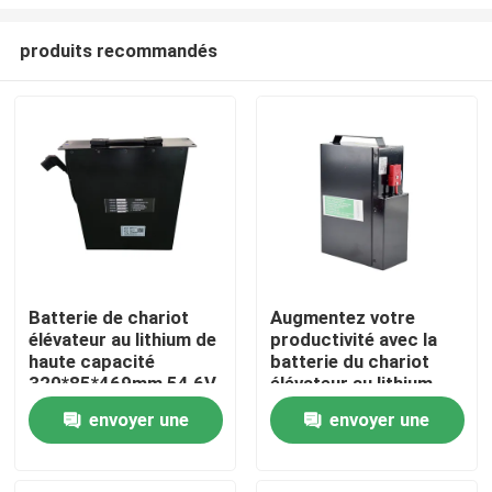
produits recommandés
Batterie de chariot
Augmentez votre
élévateur au lithium de
productivité avec la
Maison
haute capacité
batterie du chariot
320*85*469mm 54,6V
élévateur au lithium
Longue durée de vie
Produits
envoyer une
envoyer une
demande
demande
Au sujet de nous