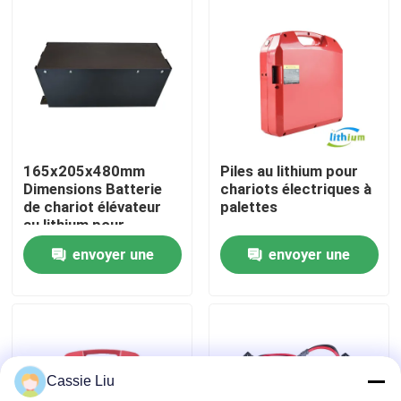
Visite d'usine
Contrôle de qualité
Demandez une citation
165x205x480mm
Piles au lithium pour
Dimensions Batterie
chariots électriques à
de chariot élévateur
palettes
batterie au lithium de chariot élévateur
au lithium pour
applications lourdes
envoyer une
envoyer une
Lithium électrique Ion Battery de chariot élévateur
demande
demande
Batterie de chariot élévateur au lithium-ion de 48 volts
Cassie Liu
Batterie de camion de palette