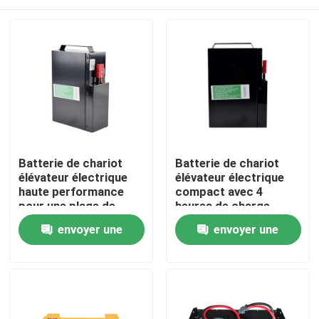
Batterie de chariot
Batterie de chariot
élévateur électrique
élévateur électrique
haute performance
compact avec 4
pour une plage de
heures de charge
température de -20 °C
185*84.5*250mm
Maison
envoyer une
envoyer une
à 50 °C
demande
demande
Produits
Au sujet de nous