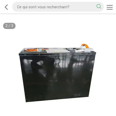
2
/
3