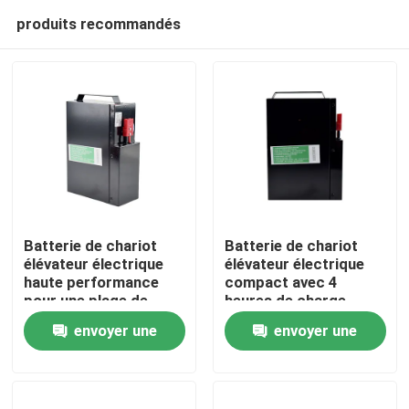
produits recommandés
Batterie de chariot
Batterie de chariot
élévateur électrique
élévateur électrique
haute performance
compact avec 4
Maison
pour une plage de
heures de charge
température de -20 °C
185*84.5*250mm
envoyer une
envoyer une
à 50 °C
Produits
demande
demande
Au sujet de nous