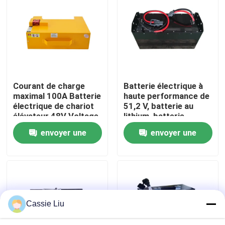
Visite d'usine
Contrôle de qualité
Courant de charge
Batterie électrique à
Demandez une citation
maximal 100A Batterie
haute performance de
électrique de chariot
51,2 V, batterie au
élévateur 48V Voltage
lithium, batterie
batterie au lithium de chariot élévateur
pour des
LiFePO4
envoyer une
envoyer une
performances
optimales
demande
demande
Lithium électrique Ion Battery de chariot élévateur
Batterie de chariot élévateur au lithium-ion de 48 volts
Cassie Liu
Batterie de camion de palette