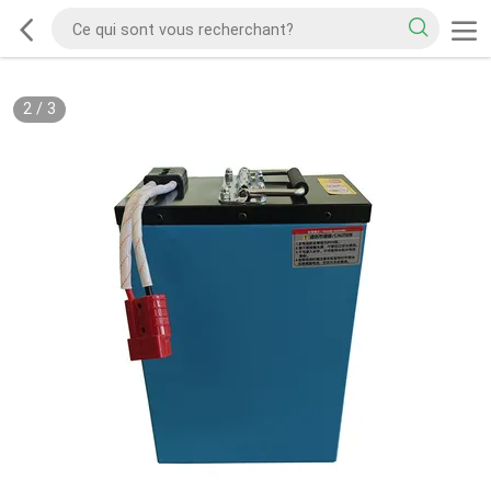
2
/
3