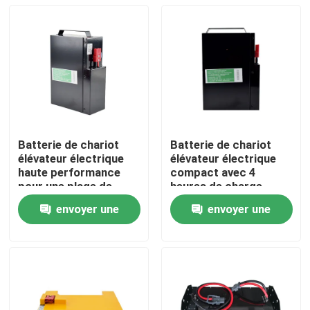
Batterie de chariot
Batterie de chariot
élévateur électrique
élévateur électrique
haute performance
compact avec 4
pour une plage de
heures de charge
température de -20 °C
185*84.5*250mm
envoyer une
envoyer une
à 50 °C
Maison
demande
demande
Produits
Au sujet de nous