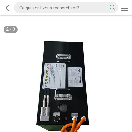
2
/
3