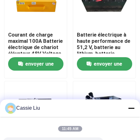
Visite d'usine
Courant de charge
Batterie électrique à
Contrôle de qualité
maximal 100A Batterie
haute performance de
électrique de chariot
51,2 V, batterie au
élévateur 48V Voltage
lithium, batterie
Demandez une citation
pour des
LiFePO4
envoyer une
envoyer une
performances
optimales
demande
demande
batterie au lithium de chariot élévateur
Lithium électrique Ion Battery de chariot élévateur
Cassie Liu
Batterie de chariot élévateur au lithium-ion de 48 volts
11:45 AM
Batterie de camion de palette