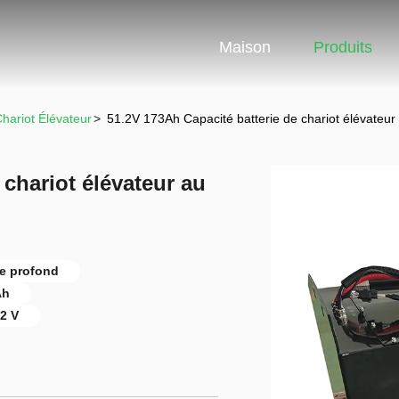
Maison
Produits
Chariot Élévateur
>
51.2V 173Ah Capacité batterie de chariot élévateu
 chariot élévateur au
le profond
Ah
 2 V