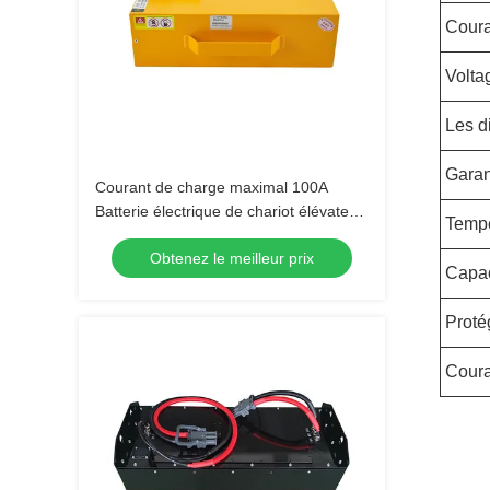
Coura
Volta
Les d
Garan
Courant de charge maximal 100A
Batterie électrique de chariot élévateur
Tempé
48V Voltage pour des performances
Obtenez le meilleur prix
optimales
Capac
Proté
Coura