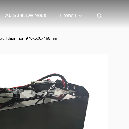
Au Sujet De Nous
French
r au lithium-ion 970x600x465mm