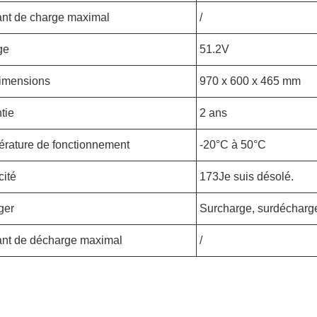
nt de charge maximal
/
ge
51.2V
imensions
970 x 600 x 465 mm
tie
2 ans
rature de fonctionnement
-20°C à 50°C
ité
173
Je suis désolé.
ger
Surcharge, surdécharge,
nt de décharge maximal
/