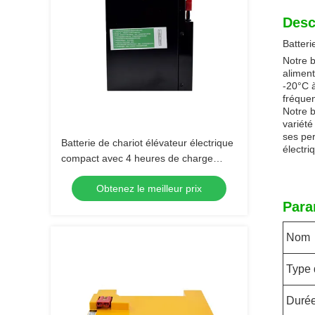
Desc
Batteri
Notre b
aliment
-20°C à
fréquen
Notre b
variété
ses per
Batterie de chariot élévateur électrique
électri
compact avec 4 heures de charge
185*84.5*250mm
Obtenez le meilleur prix
Para
Nom
Type 
Durée