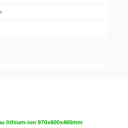
r
r au lithium-ion 970x600x465mm